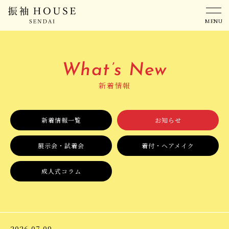
MENU
Menu
What’s New
メニュー
新着情報
TOP
振袖カタログ
新着情報一覧
お知らせ
新着情報
店舗案内
展示会・試着会
着付・ヘアメイク
振袖ハウス仙台の魅力
成人式Q&A
成人式コラム
プラン・料金
会社概要
成人式までの流れ
個人情報保護方針